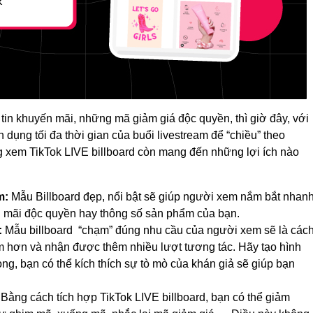
g tin khuyến mãi, những mã giảm giá độc quyền, thì giờ đây, với
n dụng tối đa thời gian của buổi livestream để “chiều” theo
 xem TikTok LIVE billboard còn mang đến những lợi ích nào
m:
Mẫu Billboard đẹp, nổi bật sẽ giúp người xem nắm bắt nhan
n mãi độc quyền hay thông số sản phẩm của bạn.
:
Mẫu billboard “chạm” đúng nhu cầu của người xem sẽ là các
m hơn và nhận được thêm nhiều lượt tương tác. Hãy tạo hình
ọng, bạn có thể kích thích sự tò mò của khán giả sẽ giúp bạn
Bằng cách tích hợp TikTok LIVE billboard, bạn có thể giảm