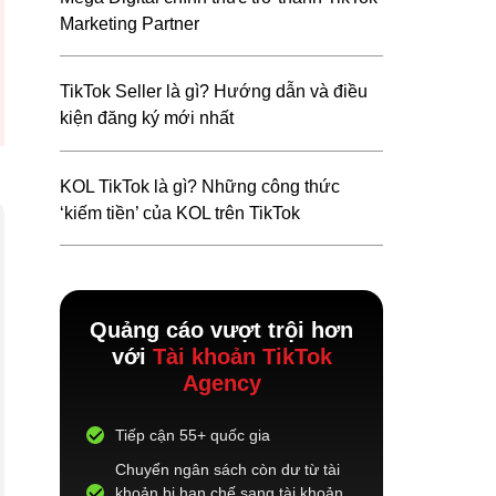
Marketing Partner
TikTok Seller là gì? Hướng dẫn và điều
kiện đăng ký mới nhất
KOL TikTok là gì? Những công thức
‘kiếm tiền’ của KOL trên TikTok
Quảng cáo vượt trội hơn
với
Tài khoản TikTok
Agency
Tiếp cận 55+ quốc gia
Chuyển ngân sách còn dư từ tài
khoản bị hạn chế sang tài khoản