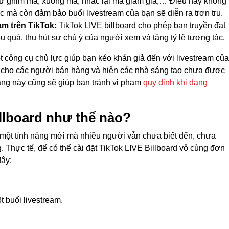
hư ghim mã, xuống mã, nhắc lại mã giảm giá,… Điều này không
ức mà còn đảm bảo buổi livestream của bạn sẽ diễn ra trơn tru.
am trên TikTok:
TikTok LIVE billboard cho phép bạn truyền đạt
ệu quả, thu hút sự chú ý của người xem và tăng tỷ lệ tương tác.
ột công cụ chủ lực giúp bạn kéo khán giả đến với livestream của
nh cho các người bán hàng và hiện các nhà sáng tạo chưa được
ăng này cũng sẽ giúp bạn tránh vi phạm
quy định khi đang
illboard như thế nào?
à một tính năng mới mà nhiều người vẫn chưa biết đến, chưa
 Thực tế, để có thể cài đặt TikTok LIVE Billboard vô cùng đơn
đây:
 buổi livestream.