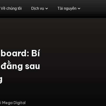
Về chúng tôi
Dịch vụ
Tài nguyên
lboard: Bí
 đằng sau
g
i Mega Digital