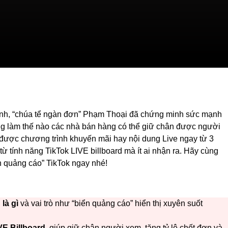
Linh, “chúa tể ngàn đơn” Phạm Thoại đã chứng minh sức mạnh
ng làm thế nào các nhà bán hàng có thể giữ chân được người
ược chương trình khuyến mãi hay nội dung Live ngay từ 3
 từ tính năng TikTok LIVE billboard mà ít ai nhận ra. Hãy cùng
 quảng cáo” TikTok ngay nhé!
là gì
và vai trò như “biển quảng cáo” hiển thị xuyên suốt
VE Billboard
, giúp giữ chân người xem, tăng tỷ lệ chốt đơn và