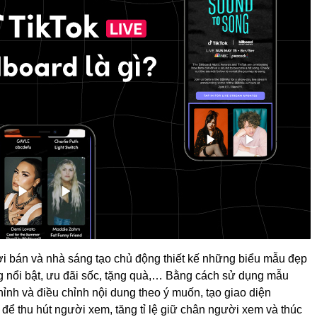
ời bán và nhà sáng tạo chủ động thiết kế những biểu mẫu đẹp
g nổi bật, ưu đãi sốc, tặng quà,… Bằng cách sử dụng mẫu
chỉnh và điều chỉnh nội dung theo ý muốn, tạo giao diện
n để thu hút người xem, tăng tỉ lệ giữ chân người xem và thúc