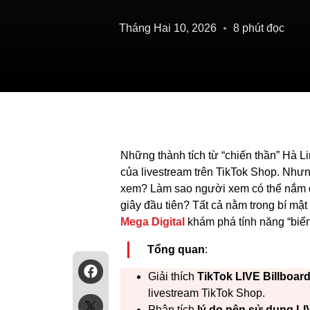
Tháng Hai 10, 2026
8 phút đọc
Những thành tích từ “chiến thần” Hà 
của livestream trên TikTok Shop. Như
xem? Làm sao người xem có thể nắm đ
giây đầu tiên? Tất cả nằm trong bí mật
Mega Digital
khám phá tính năng “biển
Tổng quan
:
Giải thích
TikTok LIVE Billboard 
livestream TikTok Shop.
Phân tích
lý do nên sử dụng LI