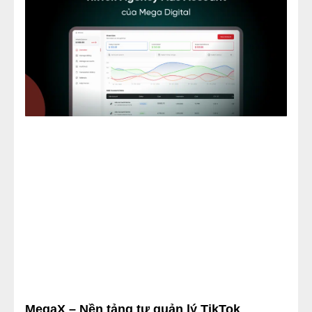
MegaX – Nền tảng tự quản lý TikTok