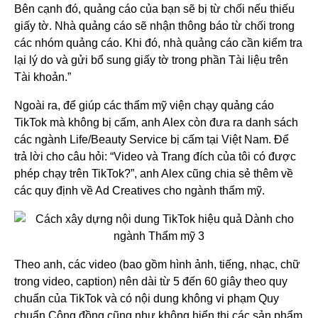
Bên cạnh đó, quảng cáo của bạn sẽ bị từ chối nếu thiếu
giấy tờ. Nhà quảng cáo sẽ nhận thông báo từ chối trong
các nhóm quảng cáo. Khi đó, nhà quảng cáo cần kiểm tra
lại lý do và gửi bổ sung giấy tờ trong phần Tài liệu trên
Tài khoản.”
Ngoài ra, để giúp các thẩm mỹ viện chạy quảng cáo
TikTok mà không bị cấm, anh Alex còn đưa ra danh sách
các ngành Life/Beauty Service bị cấm tại Việt Nam. Để
trả lời cho câu hỏi: “Video và Trang đích của tôi có được
phép chạy trên TikTok?”, anh Alex cũng chia sẻ thêm về
các quy định về Ad Creatives cho ngành thẩm mỹ.
Theo anh, các video (bao gồm hình ảnh, tiếng, nhạc, chữ
trong video, caption) nên dài từ 5 đến 60 giây theo quy
chuẩn của TikTok và có nội dung không vi phạm Quy
chuẩn Cộng đồng cũng như không hiển thị các sản phẩm