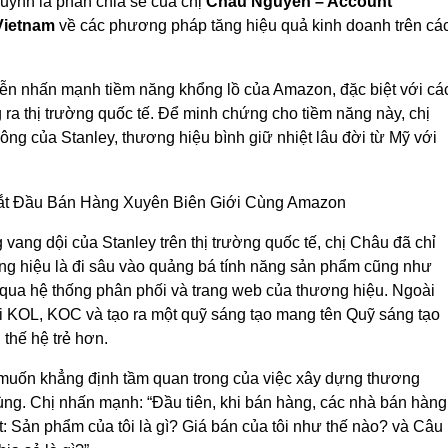
Huynh là phần chia sẻ của chị
Châu Nguyễn – Account
Vietnam
về các phương pháp tăng hiệu quả kinh doanh trên cá
ễn nhấn mạnh tiềm năng khổng lồ của Amazon, đặc biệt với cá
a thị trường quốc tế. Để minh chứng cho tiềm năng này, chị
ông của Stanley, thương hiệu bình giữ nhiệt lâu đời từ Mỹ với
vang dội của Stanley trên thị trường quốc tế, chị Châu đã chỉ
ơng hiệu là đi sâu vào quảng bá tính năng sản phẩm cũng như
ng qua hệ thống phân phối và trang web của thương hiệu. Ngoài
ới KOL, KOC và tạo ra một quỹ sáng tạo mang tên Quỹ sáng tạo
thế hệ trẻ hơn.
 muốn khẳng định tầm quan trong của việc xây dựng thương
ùng. Chị nhấn mạnh: “Đầu tiên, khi bán hàng, các nhà bán hàng
 Sản phẩm của tôi là gì? Giá bán của tôi như thế nào? và Câu