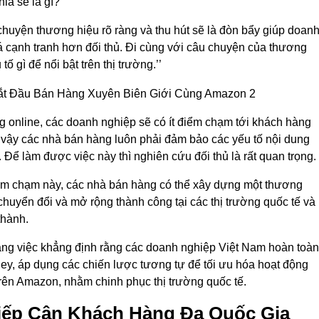
ia sẻ là gì?”
chuyện thương hiệu rõ ràng và thu hút sẽ là đòn bẩy giúp doan
á cạnh tranh hơn đối thủ. Đi cùng với câu chuyện của thương
 gì để nổi bật trên thị trường.’’
g online, các doanh nghiệp sẽ có ít điểm chạm tới khách hàng
ì vậy các nhà bán hàng luôn phải đảm bảo các yếu tố nội dung
Để làm được việc này thì nghiên cứu đối thủ là rất quan trọng.
ểm chạm này, các nhà bán hàng có thể xây dựng một thương
chuyển đổi và mở rộng thành công tại các thị trường quốc tế và
thành.
bằng việc khẳng định rằng các doanh nghiệp Việt Nam hoàn toàn
ley, áp dụng các chiến lược tương tự để tối ưu hóa hoạt động
rên Amazon, nhằm chinh phục thị trường quốc tế.
iếp Cận Khách Hàng Đa Quốc Gia