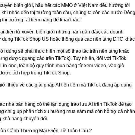
h xuyên biên giới, hầu hết các MMO ở Việt Nam đều hướng tới
 khi nhắc đến thị trường toàn cầu, chúng ta còn các nước Đôn
hị trường rất tiềm năng để khai thác.”
ại điện tử xuyên biên giới những năm gần đây, các doanh
sử dụng TikTok Shop US hoặc thông qua các nền tảng DTC khác
ời dùng sẽ phải thực hiện một số thao tác trên nền tảng khác
ng được quảng cáo trên TikTok). Tuy nhiên, đối với TikTok
l-in-one, toàn bộ quy trình mua hàng từ xem video, vào giỏ
 dược tích hợp trong TikTok Shop.
iới thiệu về các giải pháp AI tiên tiến mà TikTok đang áp dụng
c nhà bán hàng có thể tận dụng trào lưu AI trên TikTok để tạo
ông chỉ giúp phân tích xu hướng mua sắm mà còn hỗ trợ cá nhân
g khả năng chuyển đổi.