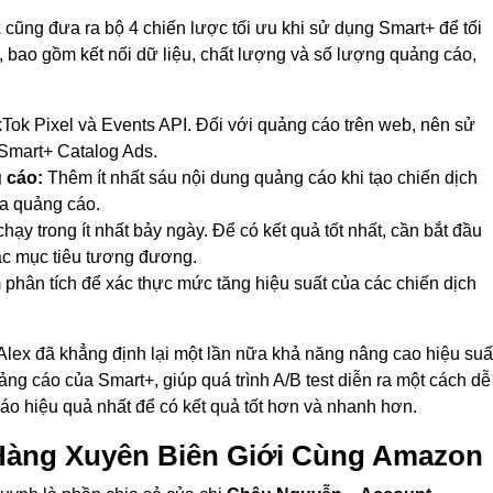
 cũng đưa ra bộ 4 chiến lược tối ưu khi sử dụng Smart+ để tối
 bao gồm kết nối dữ liệu, chất lượng và số lượng quảng cáo,
ikTok Pixel và Events API. Đối với quảng cáo trên web, nên sử
Smart+ Catalog Ads.
 cáo:
Thêm ít nhất sáu nội dung quảng cáo khi tạo chiến dịch
óa quảng cáo.
hạy trong ít nhất bảy ngày. Để có kết quả tốt nhất, cần bắt đầu
các mục tiêu tương đương.
phân tích để xác thực mức tăng hiệu suất của các chiến dịch
 Alex đã khẳng định lại một lần nữa khả năng nâng cao hiệu suấ
ng cáo của Smart+, giúp quá trình A/B test diễn ra một cách dễ
o hiệu quả nhất để có kết quả tốt hơn và nhanh hơn.
 Hàng Xuyên Biên Giới Cùng Amazon