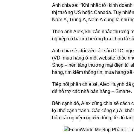
Anh chia sẻ: ‘’Khi nhắc tới kinh doan
thị trường US hoặc Canada. Tuy nhiên
Nam Á, Trung Á, Nam Á cũng là những t
Theo anh Alex, khi cân nhắc thương m
nghiệp có hai xu hướng lựa chọn là 
Anh chia sẻ, đối với các sàn DTC, ngư
(VD: mua hàng ở một website khác như
Shop – nền tảng thương mại điện tử al
hàng, tìm kiếm thông tin, mua hàng sẽ
Tiếp nối phần chia sẻ, Alex Huynh đã g
để hỗ trợ các nhà bán hàng – Smart+.
Bên cạnh đó, Alex cũng chia sẻ cách cá
lợi thế cạnh tranh. Các công cụ AI kh
hóa trải nghiệm người dùng, từ đó tăn