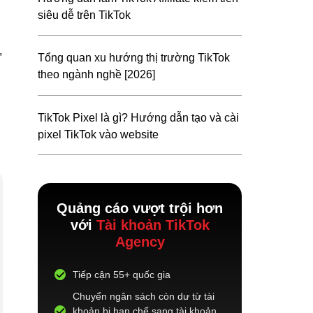
siêu dễ trên TikTok
,
Tổng quan xu hướng thị trường TikTok
theo ngành nghề [2026]
TikTok Pixel là gì? Hướng dẫn tạo và cài
pixel TikTok vào website
Quảng cáo vượt trội hơn
với
Tài khoản TikTok
Agency
Tiếp cận 55+ quốc gia
Chuyển ngân sách còn dư từ tài
khoản bị hạn chế sang tài khoản