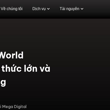
Về chúng tôi
Dịch vụ
Tài nguyên
World
thức lớn và
ng
i Mega Digital