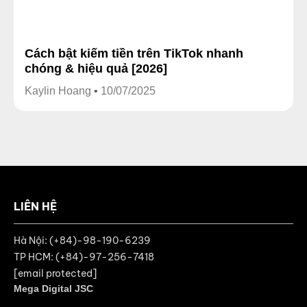
Cách bật kiếm tiền trên TikTok nhanh
chóng & hiệu quả [2026]
Kaylin Hoang
10/07/2025
LIÊN HỆ
Hà Nội: (+84)-98-190-6239
TP HCM: (+84)-97-256-7418
[email protected]
Mega Digital JSC